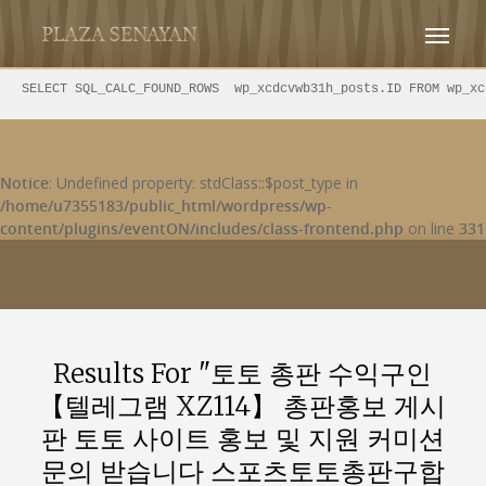
WordPress database error:
[Illegal mix of collations
(latin1_swedish_ci,IMPLICIT) and (utf8mb4_unicode_ci,COERCIBLE)
for operation 'like']
SELECT SQL_CALC_FOUND_ROWS  wp_xcdcvwb31h_posts.ID
Notice
: Undefined property: stdClass::$post_type in
/home/u7355183/public_html/wordpress/wp-
content/plugins/eventON/includes/class-frontend.php
on line
331
Results For
"토토 총판 수익구인
【텔레그램 XZ114】 총판홍보 게시
판 토토 사이트 홍보 및 지원 커미션
문의 받습니다 스포츠토토총판구합